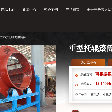
产品中心
新闻中心
客户案例
产品问答
走进开云官方网
用滚筒筛,粮食滚筒筛
重型托辊滚
筛分效率高
可根据客
成品规格：
12-150t/h
处理能力：
适用物料：
石料场、沙石场