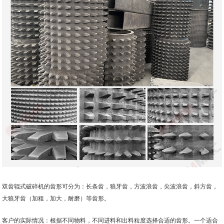
双齿辊式破碎机的齿形可分为：长条齿，狼牙齿，方波浪齿，尖波浪齿，斜方齿，
大狼牙齿（加粗，加大，耐磨）等齿形。
客户的实际情况：根据不同物料，不同进料和出料粒度选择合适的齿形。一个适合