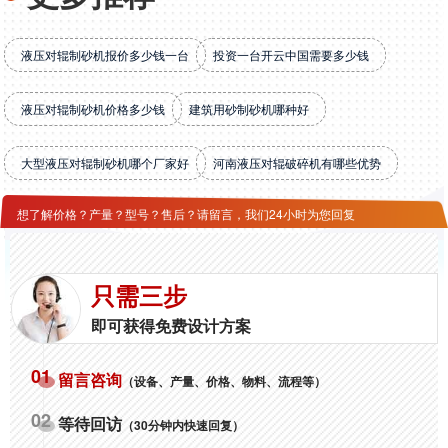
液压对辊制砂机报价多少钱一台
投资一台开云中国需要多少钱
液压对辊制砂机价格多少钱
建筑用砂制砂机哪种好
大型液压对辊制砂机哪个厂家好
河南液压对辊破碎机有哪些优势
想了解价格？产量？型号？售后？请留言，我们24小时为您回复
只需三步
即可获得免费设计方案
01
留言咨询
（设备、产量、价格、物料、流程等）
02
等待回访
（30分钟内快速回复）