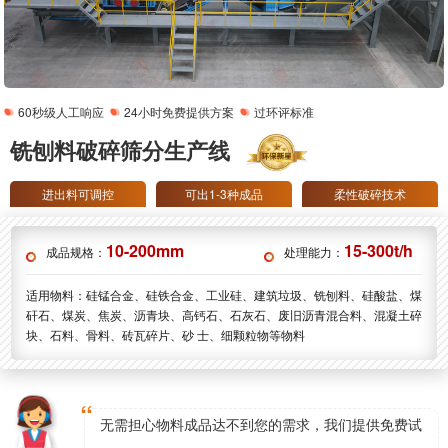
60秒级人工响应
24小时免费提供方案
过环评标准
铣刨料破碎筛分生产线
进出料可调控
可出1-3种成品
柔性破碎技术
10-200mm
15-300t/h
成品规格：
处理能力：
适用物料：
硅锰合金、硅铁合金、工业硅、建筑垃圾、铣刨料、硅酸盐、煤
矸石、煤炭、焦炭、沥青块、高钙石、石灰石、废旧沥青混合料、混凝土碎
块、石料、骨料、砖瓦碎片、砂 士、细颗粒物等物料
无需担心物料成品达不到您的需求，我们提供免费试