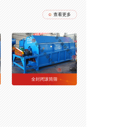
查看更多
全封闭滚筒筛