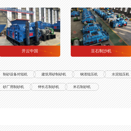
开云中国
豆石制沙机
制砂设备对辊机
建筑用砂制砂机
钢渣辊压机
水泥辊压机
砂厂用制砂机
钾长石制砂机
米石制砂机