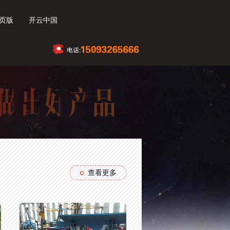
页版
开云中国
查看更多