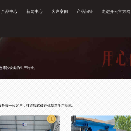
产品中心
新闻中心
客户案例
产品问答
走进开云官方网
色筛沙设备的生产制造。
服务每一位客户，打造辊式破碎机制造生产基地。