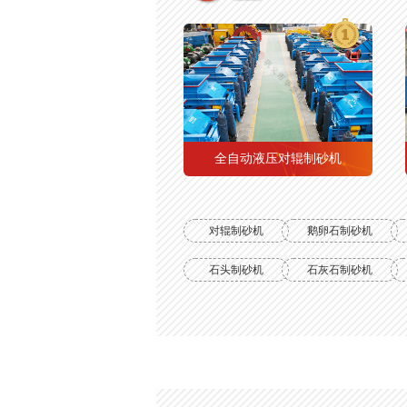
全自动液压对辊制砂机
对辊制砂机
鹅卵石制砂机
石头制砂机
石灰石制砂机